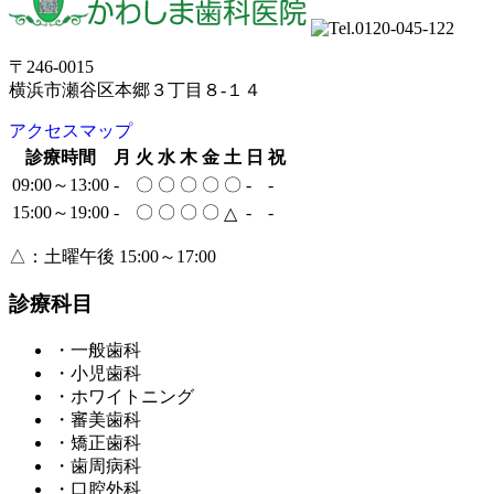
〒246-0015
横浜市瀬谷区本郷３丁目８-１４
アクセスマップ
診療時間
月
火
水
木
金
土
日
祝
09:00～13:00
-
〇
〇
〇
〇
〇
-
-
15:00～19:00
-
〇
〇
〇
〇
-
-
△
△：土曜午後 15:00～17:00
診療科目
・一般歯科
・小児歯科
・ホワイトニング
・審美歯科
・矯正歯科
・歯周病科
・口腔外科