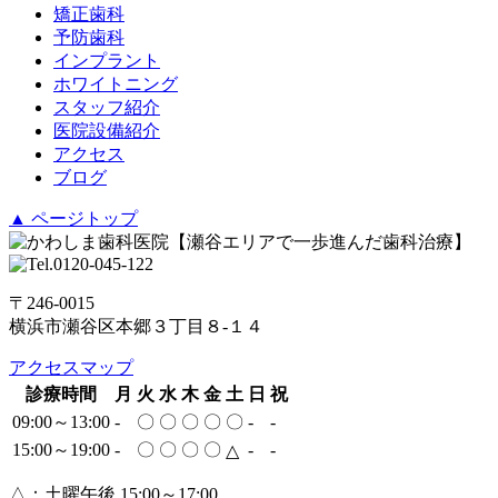
矯正歯科
予防歯科
インプラント
ホワイトニング
スタッフ紹介
医院設備紹介
アクセス
ブログ
▲ ページトップ
〒246-0015
横浜市瀬谷区本郷３丁目８-１４
アクセスマップ
診療時間
月
火
水
木
金
土
日
祝
09:00～13:00
-
〇
〇
〇
〇
〇
-
-
15:00～19:00
-
〇
〇
〇
〇
-
-
△
△：土曜午後 15:00～17:00