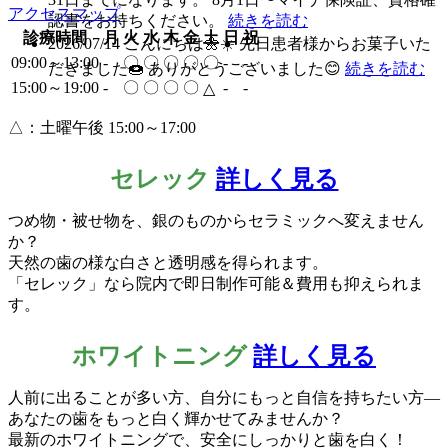
アクセスマップ
認書をお持ちください。
続きを読む
診療時間
月
火
水
木
金
土
日
祝
2026/07/14
こんにちは🌼☀️ 先日患者様からお菓子いた
09:00～13:00
-
〇
〇
〇
〇
〇
-
-
だきました🍩 ありがとうございました😊
続きを読む
15:00～19:00
-
〇
〇
〇
〇
-
-
△
△：土曜午後 15:00～17:00
セレック
詳しく見る
つめ物・被せ物を、銀のものからセラミックへ変えません
か？
天然の歯の様な白さと透明感を得られます。
「セレック」なら院内で即日制作可能＆費用も抑えられま
す。
ホワイトニング
詳しく見る
人前に出ることが多い方、自分にもっと自信を持ちたい方―
あなたの歯をもっと白く輝かせてみませんか？
最新のホワイトニングで、安全にしっかりと歯を白く！