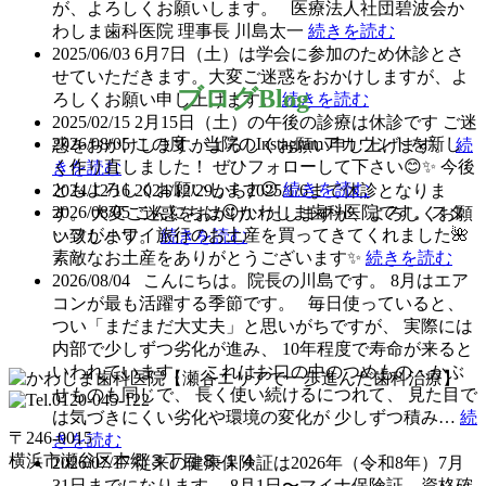
が、よろしくお願いします。 医療法人社団碧波会か
わしま歯科医院 理事長 川島太一
続きを読む
2025/06/03
6月7日（土）は学会に参加のため休診とさ
せていただきます。大変ご迷惑をおかけしますが、よ
ブログ
Blog
ろしくお願い申し上げます。
続きを読む
2025/02/15
2月15日（土）の午後の診療は休診です ご迷
2026/08/05
この度、当院のInstagramアカウントを新し
惑をおかけしますがよろしくお願い申し上げます。
続
く作り直しました！ ぜひフォローして下さい😊✨ 今後
きを読む
ともよろしくお願いします😉
続きを読む
2024/12/16
2024/12/29から2025/1/6まで休診となりま
2026/08/05
こんにちは😊かわしま歯科医院です。⁡スタ
す。 大変ご迷惑をおかけいたしますが、よろしくお願
ッフがハワイ旅行のお土産を買ってきてくれました🌺
い致します。
続きを読む
素敵なお土産をありがとうございます✨
続きを読む
2026/08/04
こんにちは。院長の川島です。 8月はエア
コンが最も活躍する季節です。 毎日使っていると、
つい「まだまだ大丈夫」と思いがちですが、 実際には
内部で少しずつ劣化が進み、 10年程度で寿命が来ると
いわれています。 これはお口の中のつめもの・かぶ
せものも同じで、 長く使い続けるにつれて、 見た目で
は気づきにくい劣化や環境の変化が 少しずつ積み…
続
〒246-0015
きを読む
横浜市瀬谷区本郷３丁目８-１４
2026/07/17
従来の健康保険証は2026年（令和8年）7月
31日までになります。 8月1日〜マイナ保険証、資格確