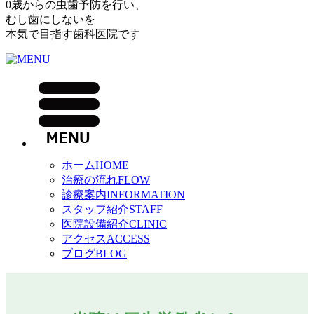
0歳
からの
虫歯予防
を行い、
むし歯にしない
を
本気で目指す
歯科医院です
ホーム
HOME
治療の流れ
FLOW
診療案内
INFORMATION
スタッフ紹介
STAFF
医院設備紹介
CLINIC
アクセス
ACCESS
ブログ
BLOG