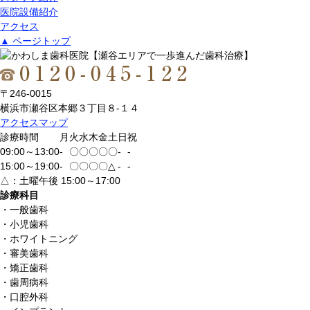
医院設備紹介
アクセス
▲ ページトップ
〒246-0015
横浜市瀬谷区本郷３丁目８-１４
アクセスマップ
診療時間
月
火
水
木
金
土
日
祝
09:00～13:00
-
〇
〇
〇
〇
〇
-
-
15:00～19:00
-
〇
〇
〇
〇
△
-
-
△：土曜午後 15:00～17:00
診療科目
・一般歯科
・小児歯科
・ホワイトニング
・審美歯科
・矯正歯科
・歯周病科
・口腔外科