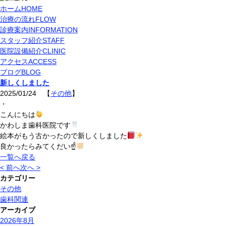
ホーム
HOME
治療の流れ
FLOW
診療案内
INFORMATION
スタッフ紹介
STAFF
医院設備紹介
CLINIC
アクセス
ACCESS
ブログ
BLOG
新しくしました
2025/01/24 【
その他
】
・
こんにちは
かわしま歯科医院です
絵本がもう古かったので新しくしました
良かったらみてくだい☝
一覧へ戻る
< 前へ
次へ >
カテゴリー
その他
歯科関連
アーカイブ
2026年8月