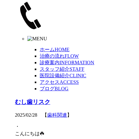
ホーム
HOME
治療の流れ
FLOW
診療案内
INFORMATION
スタッフ紹介
STAFF
医院設備紹介
CLINIC
アクセス
ACCESS
ブログ
BLOG
むし歯リスク
2025/02/28 【
歯科関連
】
・
こんにちは☘️