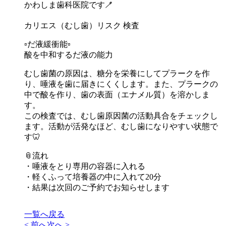
かわしま歯科医院です🪥
カリエス（むし歯）リスク 検査
▫️だ液緩衝能▫️
酸を中和するだ液の能力
むし歯菌の原因は、糖分を栄養にしてプラークを作
り、唾液を歯に届きにくくします。また、プラークの
中で酸を作り、歯の表面（エナメル質）を溶かしま
す。
この検査では、むし歯原因菌の活動具合をチェックし
ます。活動が活発なほど、むし歯になりやすい状態で
す🦷
📎流れ
・唾液をとり専用の容器に入れる
・軽くふって培養器の中に入れて20分
・結果は次回のご予約でお知らせします
一覧へ戻る
< 前へ
次へ >