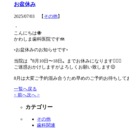
お盆休み
2025/07/03 【
その他
】
・
こんにちは🐝
かわしま歯科医院です🪼
▫️お盆休みのお知らせです▫️
当院は〝8月10日〜18日〟までお休みになります💁🏻‍♀️
ご迷惑おかけしますがよろしくお願い致します😌
8月は大変ご予約混み合うため早めのご予約お待ちしてお
一覧へ戻る
< 前へ
次へ >
カテゴリー
その他
歯科関連