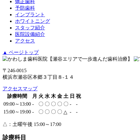
矯正歯科
予防歯科
インプラント
ホワイトニング
スタッフ紹介
医院設備紹介
アクセス
▲ ページトップ
〒246-0015
横浜市瀬谷区本郷３丁目８-１４
アクセスマップ
診療時間
月
火
水
木
金
土
日
祝
09:00～13:00
-
〇
〇
〇
〇
〇
-
-
15:00～19:00
-
〇
〇
〇
〇
-
-
△
△：土曜午後 15:00～17:00
診療科目